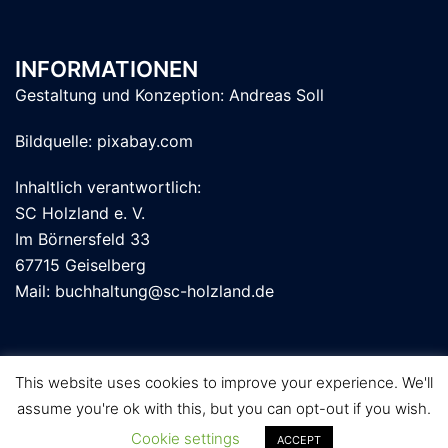
INFORMATIONEN
Gestaltung und Konzeption:
Andreas Soll
Bildquelle: pixabay.com
Inhaltlich verantwortlich:
SC Holzland e. V.
Im Börnersfeld 33
67715 Geiselberg
Mail: buchhaltung@sc-holzland.de
This website uses cookies to improve your experience. We'll
assume you're ok with this, but you can opt-out if you wish.
Cookie settings
ACCEPT