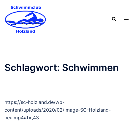
Zum
Inhalt
Suche
springen
Men
ums
Schlagwort:
Schwimmen
https://sc-holzland.de/wp-
content/uploads/2020/02/Image-SC-Holzland-
neu.mp4#t=,43